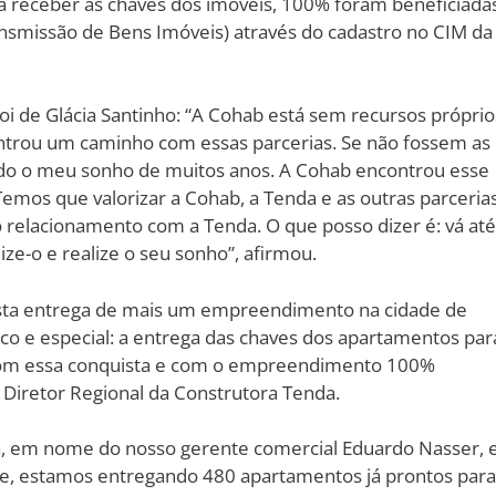
a receber as chaves dos imóveis, 100% foram beneficiada
ansmissão de Bens Imóveis) através do cadastro no CIM da
i de Glácia Santinho: “A Cohab está sem recursos próprio
trou um caminho com essas parcerias. Se não fossem as
zado o meu sonho de muitos anos. A Cohab encontrou esse
Temos que valorizar a Cohab, a Tenda e as outras parcerias
 relacionamento com a Tenda. O que posso dizer é: vá até
ize-o e realize o seu sonho”, afirmou.
esta entrega de mais um empreendimento na cidade de
 e especial: a entrega das chaves dos apartamentos par
 com essa conquista e com o empreendimento 100%
 Diretor Regional da Construtora Tenda.
a, em nome do nosso gerente comercial Eduardo Nasser, 
e, estamos entregando 480 apartamentos já prontos para