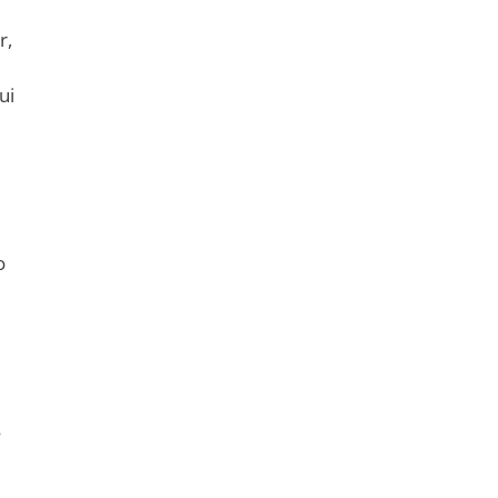
r,
ui
o
s