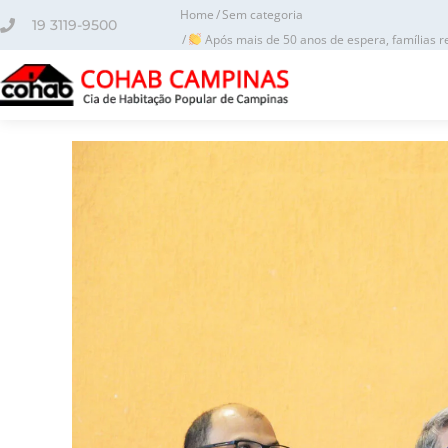
o
Home
Sem categoria
conteúdo
19 3119-9500
Após mais de 50 anos de espera, famílias r