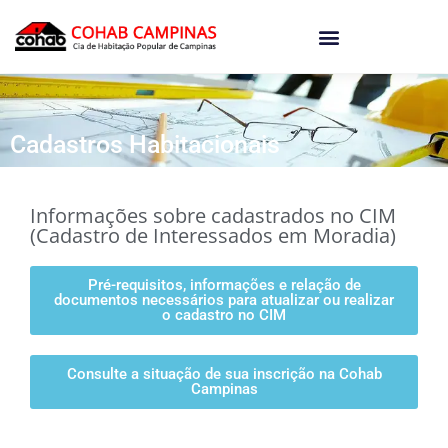
o
conteúdo
Cadastros Habitacionais
Informações sobre cadastrados no CIM
(Cadastro de Interessados em Moradia)
Pré-requisitos, informações e relação de
documentos necessários para atualizar ou realizar
o cadastro no CIM
Consulte a situação de sua inscrição na Cohab
Campinas