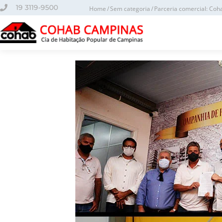
o
19 3119-9500
Home
Sem categoria
Parceria comercial: Coh
conteúdo