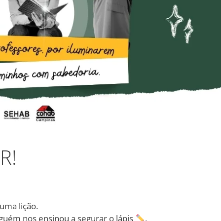
R!
 uma lição.
lguém nos ensinou a segurar o lápis
.