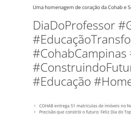
Uma homenagem de coração da Cohab e S
DiaDoProfessor #
#EducaçãoTransfo
#CohabCampinas 
#ConstruindoFutu
#Educação #Hom
COHAB entrega 51 matrículas de imóveis no Núc
Precisão que constrói o futuro: Feliz Dia do To