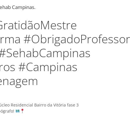
ehab Campinas.
GratidãoMestre
rma #ObrigadoProfesso
#SehabCampinas
ros #Campinas
enagem
leo Residencial Bairro da Vitória fase 3
pógrafo!