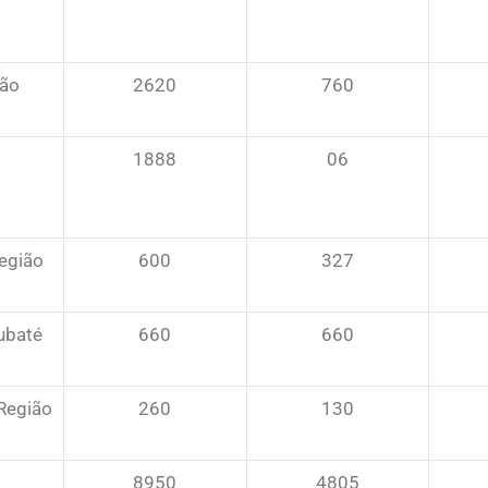
ião
2620
760
1888
06
egião
600
327
aubaté
660
660
(Região
260
130
8950
4805