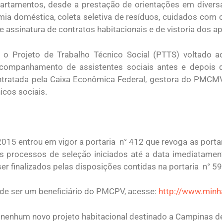
artamentos, desde a prestação de orientações em diversa
a doméstica, coleta seletiva de resíduos, cuidados com o
de assinatura de contratos habitacionais e de vistoria dos 
 Projeto de Trabalho Técnico Social (PTTS) voltado aos
companhamento de assistentes sociais antes e depois d
tratada pela Caixa Econômica Federal, gestora do PMCMV
icos sociais.
2015 entrou em vigor a portaria n° 412 que revoga as portari
processos de seleção iniciados até a data imediatament
ser finalizados pelas disposições contidas na portaria n° 
ode ser um beneficiário do PMCPV, acesse:
http://www.minh
e nenhum novo projeto habitacional destinado a Campinas d