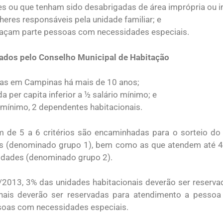
es ou que tenham sido desabrigadas de área imprópria ou i
eres responsáveis pela unidade familiar; e
 façam parte pessoas com necessidades especiais.
ovados pelo Conselho Municipal de Habitação
as em Campinas há mais de 10 anos;
a per capita inferior a ½ salário mínimo; e
mínimo, 2 dependentes habitacionais.
m de 5 a 6 critérios são encaminhadas para o sorteio d
eis (denominado grupo 1), bem como as que atendem até 4
idades (denominado grupo 2).
/2013, 3% das unidades habitacionais deverão ser reserv
onais deverão ser reservadas para atendimento a pessoa
soas com necessidades especiais.