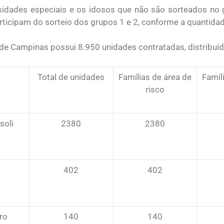
dades especiais e os idosos que não são sorteados no 
rticipam do sorteio dos grupos 1 e 2, conforme a quantidad
de Campinas possui 8.950 unidades contratadas, distribu
Total de unidades
Famílias de área de
Famíl
risco
soli
2380
2380
a
402
402
ro
140
140