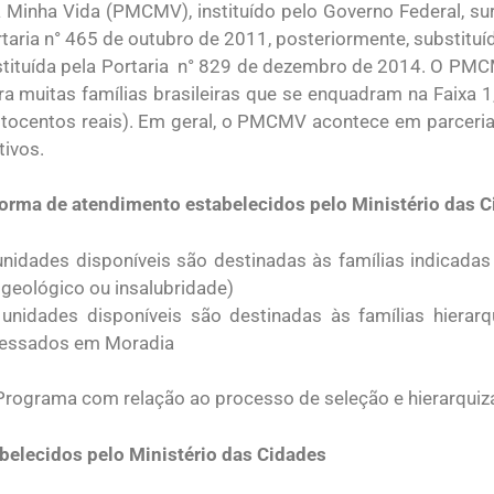
Minha Vida (PMCMV), instituído pelo Governo Federal, su
rtaria n° 465 de outubro de 2011, posteriormente, substitu
stituída pela Portaria n° 829 de dezembro de 2014. O PM
ra muitas famílias brasileiras que se enquadram na Faixa 
oitocentos reais). Em geral, o PMCMV acontece em parceri
tivos.
orma de atendimento estabelecidos pelo Ministério das 
unidades disponíveis são destinadas às famílias indicada
 geológico ou insalubridade)
unidades disponíveis são destinadas às famílias hierar
ressados em Moradia
 Programa com relação ao processo de seleção e hierarqui
abelecidos pelo Ministério das Cidades