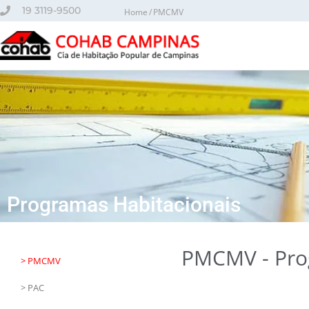
o
19 3119-9500
Home
PMCMV
conteúdo
Programas Habitacionais
PMCMV - Pro
> PMCMV
> PAC